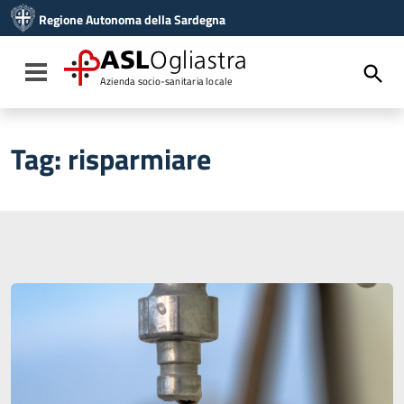
Vai ai contenuti
Regione Autonoma della Sardegna
Vai al menu di navigazione
Vai al footer
ASL
Ogliastra
Toggle navigation
Azienda socio-sanitaria locale
Tag:
risparmiare