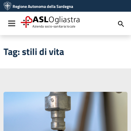
Vai ai contenuti
Regione Autonoma della Sardegna
Vai al menu di navigazione
Vai al footer
ASL
Ogliastra
Toggle navigation
Azienda socio-sanitaria locale
Tag:
stili di vita