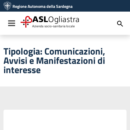
Vai ai contenuti
Regione Autonoma della Sardegna
Vai al menu di navigazione
Vai al footer
ASL
Ogliastra
Toggle navigation
Azienda socio-sanitaria locale
Tipologia:
Comunicazioni,
Avvisi e Manifestazioni di
interesse