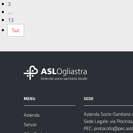
3
…
13
Suc
MENU
SEDE
Azienda Socio-Sanitaria d
Azienda
Sede Legale: via Piscina
Servizi
PEC:
protocollo@pec.aslog