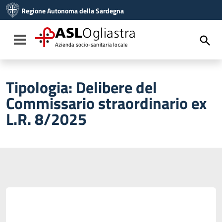
Vai ai contenuti
Regione Autonoma della Sardegna
Vai al menu di navigazione
Vai al footer
ASL
Ogliastra
Toggle navigation
Azienda socio-sanitaria locale
Tipologia:
Delibere del
Commissario straordinario ex
L.R. 8/2025