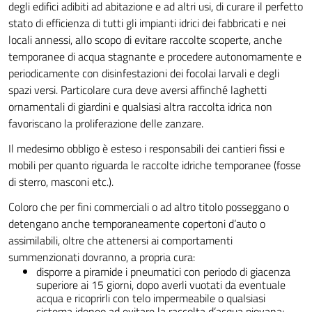
degli edifici adibiti ad abitazione e ad altri usi, di curare il perfetto
stato di efficienza di tutti gli impianti idrici dei fabbricati e nei
locali annessi, allo scopo di evitare raccolte scoperte, anche
temporanee di acqua stagnante e procedere autonomamente e
periodicamente con disinfestazioni dei focolai larvali e degli
spazi versi. Particolare cura deve aversi affinché laghetti
ornamentali di giardini e qualsiasi altra raccolta idrica non
favoriscano la proliferazione delle zanzare.
Il medesimo obbligo è esteso i responsabili dei cantieri fissi e
mobili per quanto riguarda le raccolte idriche temporanee (fosse
di sterro, masconi etc.).
Coloro che per fini commerciali o ad altro titolo posseggano o
detengano anche temporaneamente copertoni d’auto o
assimilabili, oltre che attenersi ai comportamenti
summenzionati dovranno, a propria cura:
disporre a piramide i pneumatici con periodo di giacenza
superiore ai 15 giorni, dopo averli vuotati da eventuale
acqua e ricoprirli con telo impermeabile o qualsiasi
sistema idoneo ad evitare la raccolta d’acqua piovana;