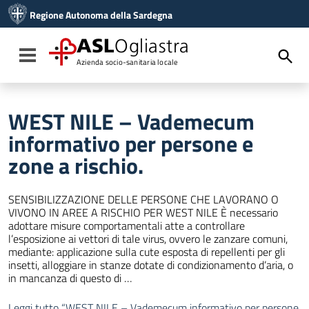
Vai ai contenuti
Regione Autonoma della Sardegna
Vai al menu di navigazione
Vai al footer
ASL
Ogliastra
Toggle navigation
Azienda socio-sanitaria locale
WEST NILE – Vademecum
informativo per persone e
zone a rischio.
SENSIBILIZZAZIONE DELLE PERSONE CHE LAVORANO O
VIVONO IN AREE A RISCHIO PER WEST NILE È necessario
adottare misure comportamentali atte a controllare
l’esposizione ai vettori di tale virus, ovvero le zanzare comuni,
mediante: applicazione sulla cute esposta di repellenti per gli
insetti, alloggiare in stanze dotate di condizionamento d’aria, o
in mancanza di questo di …
Leggi tutto
“WEST NILE – Vademecum informativo per persone