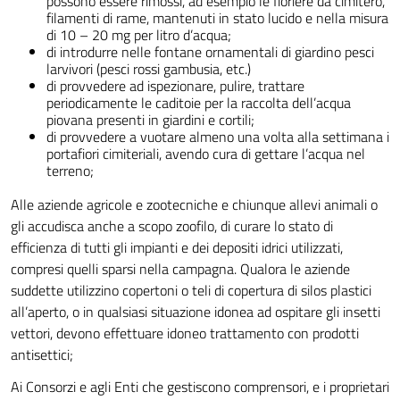
possono essere rimossi, ad esempio le fioriere da cimitero,
filamenti di rame, mantenuti in stato lucido e nella misura
di 10 – 20 mg per litro d’acqua;
di introdurre nelle fontane ornamentali di giardino pesci
larvivori (pesci rossi gambusia, etc.)
di provvedere ad ispezionare, pulire, trattare
periodicamente le caditoie per la raccolta dell’acqua
piovana presenti in giardini e cortili;
di provvedere a vuotare almeno una volta alla settimana i
portafiori cimiteriali, avendo cura di gettare l’acqua nel
terreno;
Alle aziende agricole e zootecniche e chiunque allevi animali o
gli accudisca anche a scopo zoofilo, di curare lo stato di
efficienza di tutti gli impianti e dei depositi idrici utilizzati,
compresi quelli sparsi nella campagna. Qualora le aziende
suddette utilizzino copertoni o teli di copertura di silos plastici
all’aperto, o in qualsiasi situazione idonea ad ospitare gli insetti
vettori, devono effettuare idoneo trattamento con prodotti
antisettici;
Ai Consorzi e agli Enti che gestiscono comprensori, e i proprietari