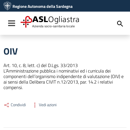
Vai ai contenuti
Regione Autonoma della Sardegna
Vai al menu di navigazione
Vai al footer
ASL
Ogliastra
Toggle navigation
Azienda socio-sanitaria locale
OIV
Art. 10, c. 8, lett. c) del D.Lgs. 33/2013
L’Amministrazione pubblica i nominativi ed i curricula dei
componenti dell’organismo indipendente di valutazione (OIV) e
ai sensi della Delibera CIVIT n.12/2013, par. 14.2 i relativi
compensi.
Condividi
Vedi azioni