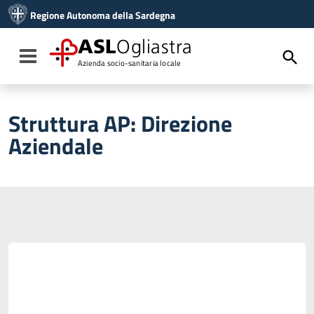
Vai ai contenuti
Regione Autonoma della Sardegna
Vai al menu di navigazione
Vai al footer
ASL
Ogliastra
Toggle navigation
Azienda socio-sanitaria locale
Struttura AP:
Direzione
Aziendale