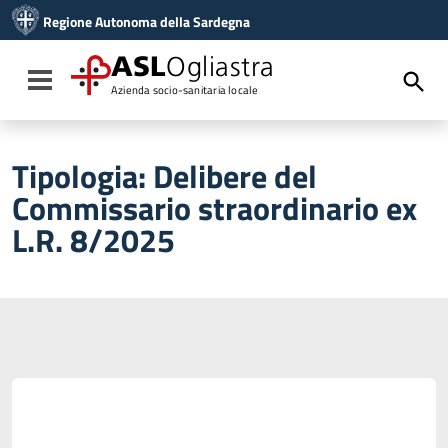
Vai ai contenuti
Regione Autonoma della Sardegna
Vai al menu di navigazione
Vai al footer
ASL
Ogliastra
Toggle navigation
Azienda socio-sanitaria locale
Tipologia:
Delibere del
Commissario straordinario ex
L.R. 8/2025