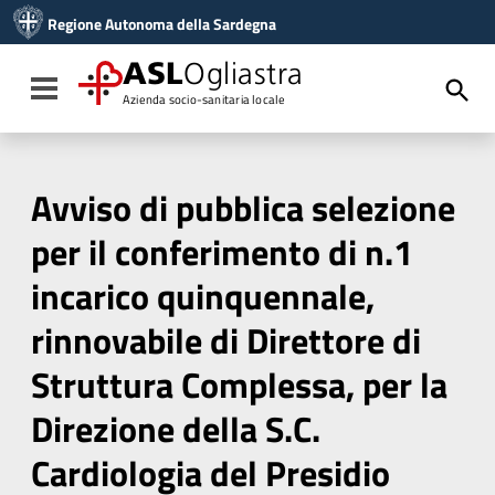
Vai ai contenuti
Regione Autonoma della Sardegna
Vai al menu di navigazione
Vai al footer
ASL
Ogliastra
Toggle navigation
Azienda socio-sanitaria locale
Avviso di pubblica selezione
per il conferimento di n.1
incarico quinquennale,
rinnovabile di Direttore di
Struttura Complessa, per la
Direzione della S.C.
Cardiologia del Presidio