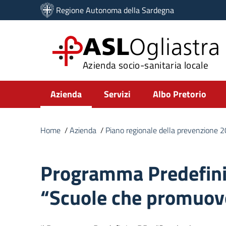
Vai ai contenuti
Regione Autonoma della Sardegna
Vai al menu di navigazione
Vai al footer
ASL
Ogliastra
Azienda socio-sanitaria locale
Submenu
Azienda
Servizi
Albo Pretorio
Home
/
Azienda
/
Piano regionale della prevenzione
Programma Predefin
“Scuole che promuov