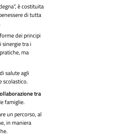
gna”, è costituita
benessere di tutta
.
forme dei principi
 sinergie tra i
 pratiche, ma
i salute agli
e scolastico.
collaborazione tra
le famiglie.
re un percorso, al
he, in maniera
che.