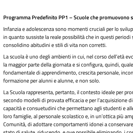
Programma Predefinito PP1 – Scuole che promuovono s
Infanzia e adolescenza sono momenti cruciali per lo svilup
in quanto sussiste la reale possibilità che in questi periodi s
consolidino abitudini e stili di vita non corretti.
La scuola è uno degli ambienti in cui, nel corso dell’età evo
la maggior parte della giornata e si configura, quindi, qual
fondamentale di apprendimento, crescita personale, incon
formazione per alunni e alunne, e non solo.
La Scuola rappresenta, pertanto, il contesto ideale per pr
secondo modelli di provata efficacia e per l’acquisizione 
capacità e consuetudini che permettano agli studenti e all
loro famiglie, al personale scolastico e, in un’ottica più amp
Comunità, di adottare comportamenti idonei a conservare 
stato di salute, riducendo, e ove possibile eliminando, i 