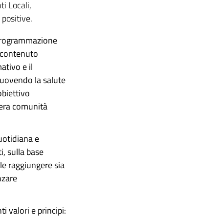
i Locali,
 positive.
 programmazione
e contenuto
tivo e il
muovendo la salute
obiettivo
tera comunità
uotidiana e
i, sulla base
le raggiungere sia
nzare
valori e principi: