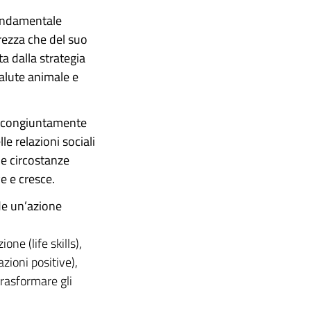
fondamentale
erezza che del suo
a dalla strategia
salute animale e
si congiuntamente
e relazioni sociali
 e circostanze
ve e cresce.
ede un’azione
one (life skills),
zioni positive),
trasformare gli