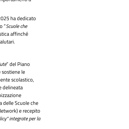
2025 ha dedicato
o “
Scuole che
astica affinché
alutari.
ute
” del Piano
 sostiene le
ente scolastico,
e delineata
nizzazione
 delle Scuole che
etwork) e recepito
licy” integrate per la