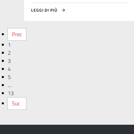
LEGGI DI PIÙ
Prec
1
2
3
4
5
…
13
Suc