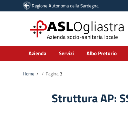
Vai ai contenuti
Regione Autonoma della Sardegna
Vai al menu di navigazione
Vai al footer
ASL
Ogliastra
Azienda socio-sanitaria locale
Submenu
Azienda
Servizi
Albo Pretorio
Home
/
/
Pagina
3
Struttura AP:
S