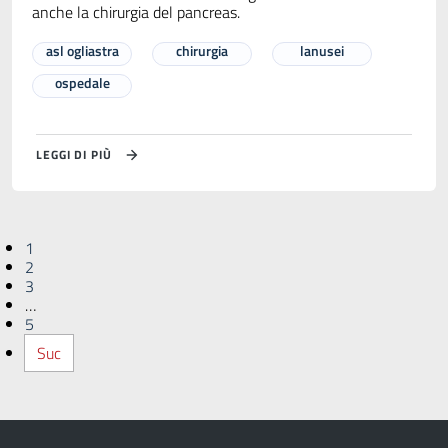
anche la chirurgia del pancreas.
asl ogliastra
chirurgia
lanusei
ospedale
LEGGI DI PIÙ
1
2
3
…
5
Suc