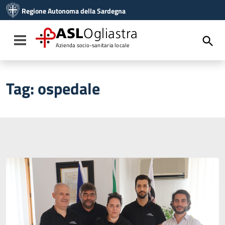
Vai ai contenuti
Regione Autonoma della Sardegna
Vai al menu di navigazione
Vai al footer
ASL
Ogliastra
Toggle navigation
Azienda socio-sanitaria locale
Tag:
ospedale