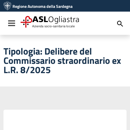
Vai ai contenuti
Regione Autonoma della Sardegna
Vai al menu di navigazione
Vai al footer
ASL
Ogliastra
Toggle navigation
Azienda socio-sanitaria locale
Tipologia:
Delibere del
Commissario straordinario ex
L.R. 8/2025