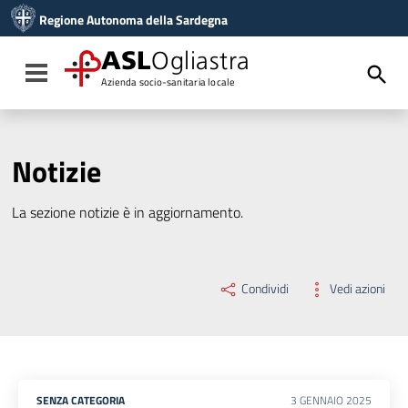
Vai ai contenuti
Regione Autonoma della Sardegna
Vai al menu di navigazione
Vai al footer
ASL
Ogliastra
Toggle navigation
Azienda socio-sanitaria locale
Notizie
La sezione notizie è in aggiornamento.
Condividi
Vedi azioni
SENZA CATEGORIA
3
GENNAIO
2025