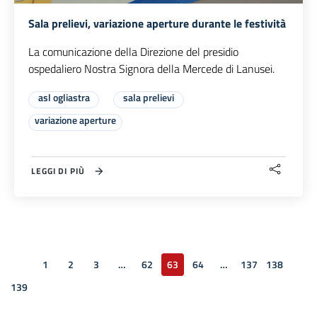
Sala prelievi, variazione aperture durante le festività
La comunicazione della Direzione del presidio
ospedaliero Nostra Signora della Mercede di Lanusei.
asl ogliastra
sala prelievi
variazione aperture
LEGGI DI PIÙ
1
2
3
…
62
63
64
…
137
138
Pagina precedente
139
Pagina successiva