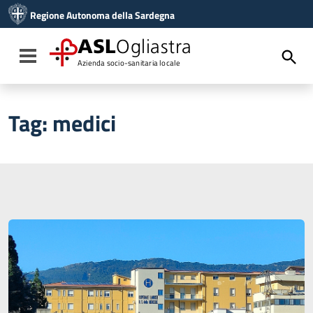
Vai ai contenuti
Regione Autonoma della Sardegna
Vai al menu di navigazione
Vai al footer
ASL
Ogliastra
Toggle navigation
Azienda socio-sanitaria locale
Tag:
medici