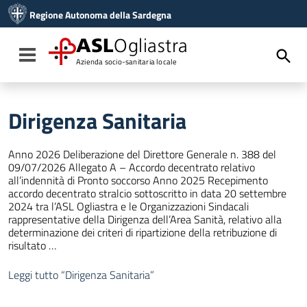
Vai ai contenuti
Regione Autonoma della Sardegna
Vai al menu di navigazione
Vai al footer
ASL
Ogliastra
Toggle navigation
Azienda socio-sanitaria locale
Dirigenza Sanitaria
Anno 2026 Deliberazione del Direttore Generale n. 388 del
09/07/2026 Allegato A – Accordo decentrato relativo
all’indennità di Pronto soccorso Anno 2025 Recepimento
accordo decentrato stralcio sottoscritto in data 20 settembre
2024 tra l’ASL Ogliastra e le Organizzazioni Sindacali
rappresentative della Dirigenza dell’Area Sanità, relativo alla
determinazione dei criteri di ripartizione della retribuzione di
risultato …
Leggi tutto
“Dirigenza Sanitaria”